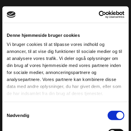
Denne hjemmeside bruger cookies
Vi bruger cookies til at tilpasse vores indhold og
annoncer, til at vise dig funktioner til sociale medier og til
at analysere vores trafik. Vi deler også oplysninger om
din brug af vores hjemmeside med vores partnere inden
for sociale medier, annonceringspartnere og
Konkurrence
analysepartnere. Vores partnere kan kombinere disse
data med andre oplysninger, du har givet dem, eller som
de har indsamlet fra din brug af deres tjenester.
Der er i øjeblikket ingen aktuelle konkurrencer, men
hold løbende øje med siden for nye spændende
Samtykkevalg
konkurrencer.
Nødvendig
Regler for konkurrencer: